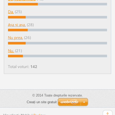
Da.
(25)
Așa și așa.
(28)
Nu prea.
(26)
Nu.
(21)
Total voturi:
142
© 2014 Toate drepturile rezervate.
Creați un site gratuit