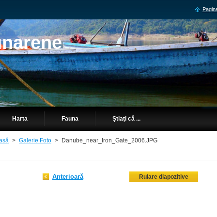
Pagina
unarene
Harta
Fauna
Știați că ...
asă
>
Galerie Foto
>
Danube_near_Iron_Gate_2006.JPG
Anterioară
Rulare diapozitive