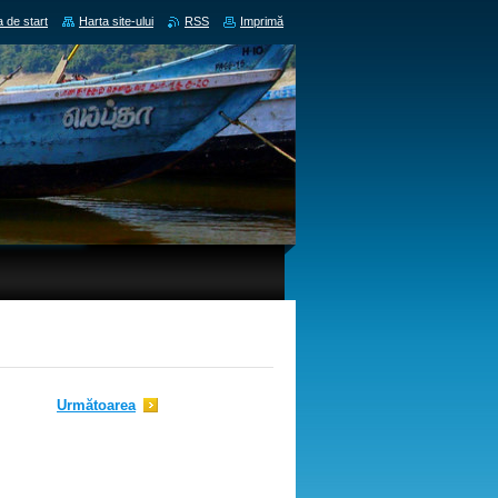
 de start
Harta site-ului
RSS
Imprimă
Următoarea