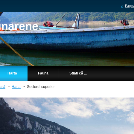
Pagina
unarene
Harta
Fauna
Știați că ...
asă
>
Harta
>
Sectorul superior