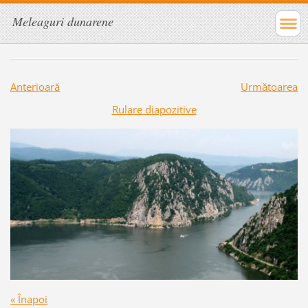
Meleaguri dunarene
Anterioară
Următoarea
Rulare diapozitive
« Înapoi