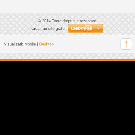
© 2014 Toate drepturile rezervate.
Creați un site gratuit
Vizualizați:
Mobile
|
Desktop